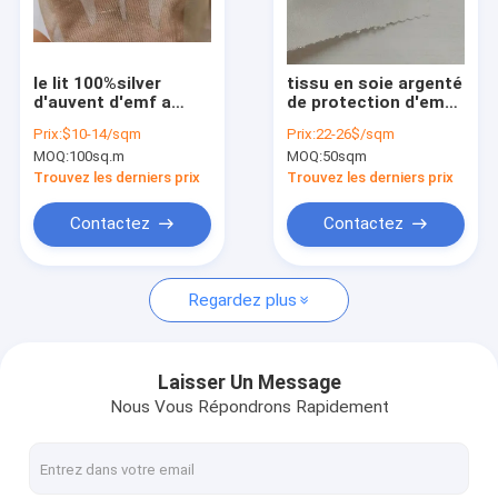
Visite d'usine
Contrôle de la qualité
le lit 100%silver
tissu en soie argenté
d'auvent d'emf a
de protection d'emf
Contact
enduit la maille en
pour l'habillement
Prix:
$10-14/sqm
Prix:
22-26$/sqm
nylon
d'emf
MOQ:
100sq.m
MOQ:
50sqm
Demande de soumission
Trouvez les derniers prix
Trouvez les derniers prix
Contactez
Contactez
Tissu conducteur
Regardez plus
Tissu d'armature de rf
RFID bloquant le tissu
Laisser Un Message
Nous Vous Répondrons Rapidement
Anti tissu de rayonnement
Emf protégeant le tissu