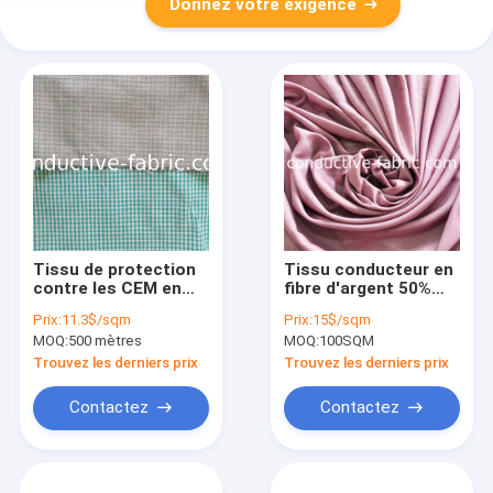
Donnez votre exigence
Tissu de protection
Tissu conducteur en
contre les CEM en
fibre d'argent 50%
coton argenté pour
fibre d'argent
Prix:
11.3$/sqm
Prix:
15$/sqm
draps et vêtements
MOQ:
500 mètres
MOQ:
100SQM
Trouvez les derniers prix
Trouvez les derniers prix
Contactez
Contactez