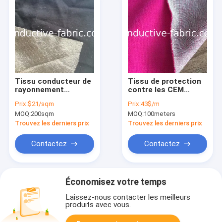
Tissu conducteur de
Tissu de protection
rayonnement
contre les CEM
électromagnétique à
modaux en argent
Prix:
$21/sqm
Prix:
43$/m
écran d'argent anti-
pour vêtements
MOQ:
200sqm
MOQ:
100meters
EMF coton
Trouvez les derniers prix
Trouvez les derniers prix
Contactez
Contactez
Économisez votre temps
Laissez-nous contacter les meilleurs
produits avec vous.