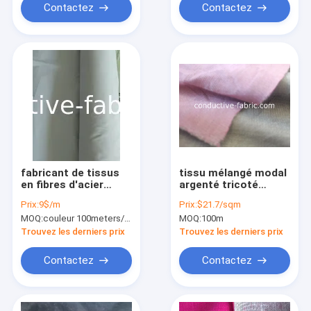
Contactez
Contactez
fabricant de tissus
tissu mélangé modal
en fibres d'acier
argenté tricoté
inoxydable
coloré de protection
Prix:
9$/m
Prix:
$21.7/sqm
conducteurs anti-
d'emf pour la sangle
MOQ:
couleur 100meters/per/petit pain
MOQ:
100m
EMF
ventrale
Trouvez les derniers prix
Trouvez les derniers prix
Contactez
Contactez