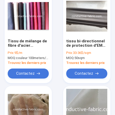
Tissu de mélange de
tissu bi-directionnel
fibre d'acier
de protection d'EMF
inoxydable de
du spandex
Prix:
9$/m
Prix:
33-36$/sqm
cotton+ pour les
100%silver de bout
MOQ:
couleur 100meters/per/petit pain
MOQ:
50sqm
rideaux et
droit pour la sangle
l'habillement 30DB en
ventrale
Trouvez les derniers prix
Trouvez les derniers prix
protection d'EMF
Contactez
Contactez
Aperçu
Produits
A propos de nous