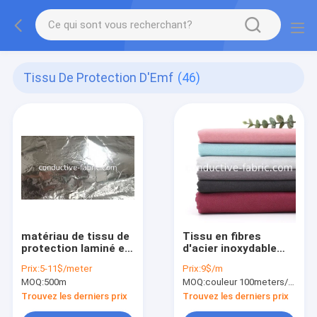
Tissu De Protection D'Emf
(46)
matériau de tissu de
Tissu en fibres
protection laminé en
d'acier inoxydable
feuille d'aluminium
pour feuilles et
Prix:
5-11$/meter
Prix:
9$/m
bloquant les
vêtements
MOQ:
500m
MOQ:
couleur 100meters/per/petit pain
radiofréquences et
les ondes
Trouvez les derniers prix
Trouvez les derniers prix
électromagnétiques