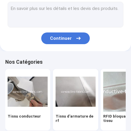
Tissu de protection d'Emf
Habillement de protection d'EMF
Mètre d'EMF
Continuer
Mise à la terre de la feuille
Cuir conducteur
Nos Catégories
Tissu antibactérien
Fil conducteur
Tissu magnétique pour soins de santé
Tissu conducteur
Tissu d'armature de
RFID bloquant 
rf
tissu