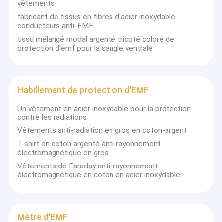
vêtements
fabricant de tissus en fibres d'acier inoxydable
conducteurs anti-EMF
tissu mélangé modal argenté tricoté coloré de
protection d'emf pour la sangle ventrale
Habillement de protection d'EMF
Un vêtement en acier inoxydable pour la protection
contre les radiations
Vêtements anti-radiation en gros en coton-argent
T-shirt en coton argenté anti rayonnement
électromagnétique en gros
Aperçu
Vêtements de Faraday anti-rayonnement
électromagnétique en coton en acier inoxydable
Depuis 2003, Aiwei Functional Textile Co., Ltd est un fabricant
professionnel de fibres d'argent et de textiles conducteurs
Produits
métalliques à Baoding, dans le Hebei, en Chine.
A propos de nous
Nos principaux produits sont le tissu de blocage RFID, tissu anti-
Mètre d'EMF
radiation, tissu conducteur, anti EMR, EMF, tissu EMI tels que