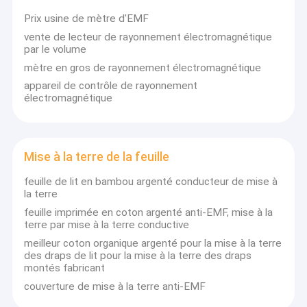
tissu en fibre d'argent, tissu en fibre métallique, tissu en cuivre
Visite d'usine
Prix usine de mètre d'EMF
nickel,tissus conducteurs en coton-argent... et leurs articles
vente de lecteur de rayonnement électromagnétique
confectionnés tels que les vêtements anti-EMF, les couvertures
Contrôle de la qualité
par le volume
anti-RF, les rideaux anti-EMF, les couvertures anti-RF, les feuilles
de mise à la terre, les mousses conductrices...qui sont
mètre en gros de rayonnement électromagnétique
Contact
largement utilisés dans l'industrie électrique et la protection de
appareil de contrôle de rayonnement
la sécurité pour une utilisation quotidienne.
électromagnétique
Demande de soumission
Nos marchandises ont été largement vendues dans les pays
d'Europe, d'Amérique, d'Asie du Sud et de l'Est et
d'Australie.Nous avons des relations à long terme avec un
certain nombre d'installations de traitement spécialisées ainsi
Mise à la terre de la feuille
que la division de recherche et développementEn conséquence,
Tissu conducteur
nous pouvons offrir la meilleure qualité, service et prix à nos
feuille de lit en bambou argenté conducteur de mise à
consommateurs.
la terre
Tissu d'armature de rf
feuille imprimée en coton argenté anti-EMF, mise à la
terre par mise à la terre conductive
RFID bloquant le tissu
meilleur coton organique argenté pour la mise à la terre
Anti tissu de rayonnement
des draps de lit pour la mise à la terre des draps
montés fabricant
Emf protégeant le tissu
couverture de mise à la terre anti-EMF