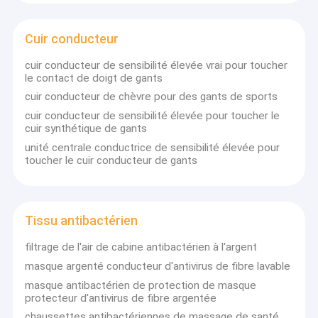
Tissu de protection d'Emf
Cuir conducteur
Habillement de protection d'EMF
cuir conducteur de sensibilité élevée vrai pour toucher
Mètre d'EMF
le contact de doigt de gants
cuir conducteur de chèvre pour des gants de sports
Mise à la terre de la feuille
cuir conducteur de sensibilité élevée pour toucher le
cuir synthétique de gants
Cuir conducteur
unité centrale conductrice de sensibilité élevée pour
toucher le cuir conducteur de gants
Tissu antibactérien
Fil conducteur
Tissu antibactérien
Tissu magnétique pour soins de santé
filtrage de l'air de cabine antibactérien à l'argent
masque argenté conducteur d'antivirus de fibre lavable
masque antibactérien de protection de masque
protecteur d'antivirus de fibre argentée
chaussettes antibactériennes de massage de santé