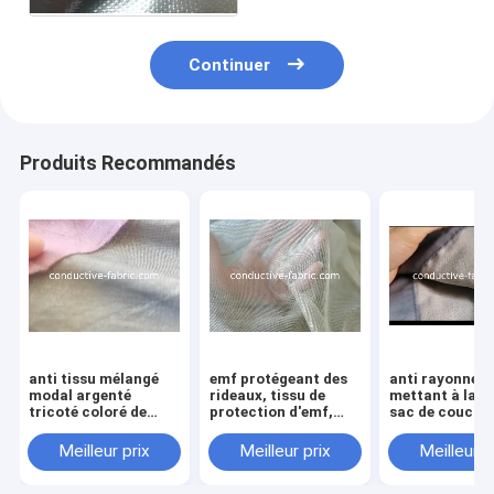
Continuer
Produits Recommandés
anti tissu mélangé
emf protégeant des
anti rayonnem
modal argenté
rideaux, tissu de
mettant à la te
tricoté coloré de
protection d'emf,
sac de coucha
rayonnement pour
anti tissu de
avec le côté po
l'habillement
moustiquaire de
Meilleur prix
Meilleur prix
Meilleur p
rayonnement d'EMR,
tissu de blindage