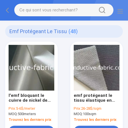
Emf Protégeant Le Tissu
(48)
l'emf bloquant le
emf protégeant le
cuivre de nickel de
tissu élastique en
tissu a plaqué
bambou argenté en
Prix:
5-6$/meter
Prix:
26-28$/sqm
gros de tissu
MOQ:
500meters
MOQ:
100sqm
Trouvez les derniers prix
Trouvez les derniers prix