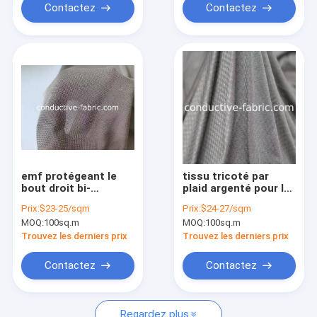
Contactez
Contactez
emf protégeant le
tissu tricoté par
bout droit bi-
plaid argenté pour la
directionnel argenté
doublure de
Prix:
$23-25/sqm
Prix:
$24-27/sqm
élastique de tissu de
shapewear
MOQ:
100sq.m
MOQ:
100sq.m
maille
Trouvez les derniers prix
Trouvez les derniers prix
Contactez
Contactez
Regardez plus