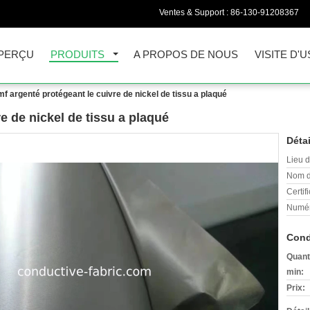
Ventes & Support :
86-130-91208367
PERÇU
PRODUITS
A PROPOS DE NOUS
VISITE D'U
mf argenté protégeant le cuivre de nickel de tissu a plaqué
re de nickel de tissu a plaqué
Détai
Lieu d
Nom d
Certifi
Numér
Cond
Quant
min:
Prix: