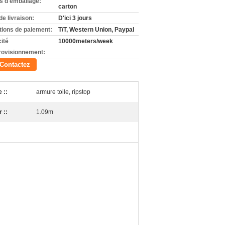
ls d'emballage:
carton
de livraison:
D'ici 3 jours
tions de paiement:
T/T, Western Union, Paypal
ité
10000meters/week
rovisionnement:
Contactez
 ::
armure toile, ripstop
 ::
1.09m