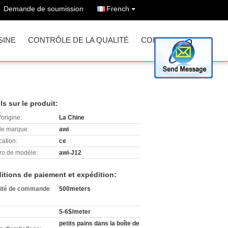
Demande de soumission
French
SINE
CONTRÔLE DE LA QUALITÉ
CONTACT
ls sur le produit:
'origine:
La Chine
e marque:
awi
cation:
ce
o de modèle:
awi-J12
itions de paiement et expédition:
ité de commande
500meters
5-6$/meter
petits pains dans la boîte de