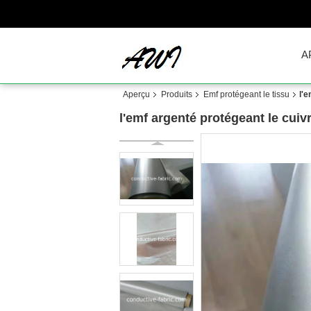
A
Aperçu
Produits
Emf protégeant le tissu
l'e
l'emf argenté protégeant le cuiv