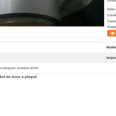
Détai
Délai 
Condi
Capac
d'app
Modèle
largeur
id bloquant, armature d'emf
ckel de tissu a plaqué