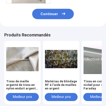
Continuer
Produits Recommandés
Tissu de maille
Matériau de blindage
Tissu en cuivr
argenté de tissu en
RF à l'aide de mailles
nickel pour sa
nylon enduit argenté
en argent
Faraday
de gaze d'auvent
d'armature de rf
Meilleur prix
Meilleur prix
Meilleur p