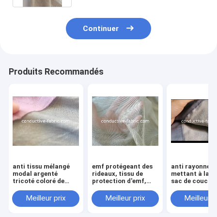
Continuer
Produits Recommandés
anti tissu mélangé
emf protégeant des
anti rayonnem
modal argenté
rideaux, tissu de
mettant à la te
tricoté coloré de
protection d'emf,
sac de coucha
rayonnement pour
anti tissu de
avec le côté po
l'habillement
moustiquaire de
Meilleur prix
Meilleur prix
Meilleur p
rayonnement d'EMR,
tissu de blindage