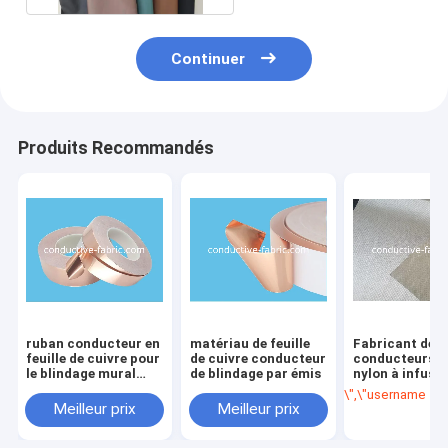
Continuer
Produits Recommandés
ruban conducteur en
matériau de feuille
Fabricant de t
feuille de cuivre pour
de cuivre conducteur
conducteurs e
le blindage mural
de blindage par émis
nylon à infusi
RF/EMI
d'argent pour l
\",\"username\":\"
blocage des
Meilleur prix
Meilleur prix
rayonnements