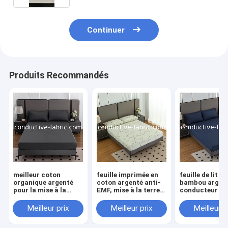
Continuer
Produits Recommandés
meilleur coton
feuille imprimée en
feuille de lit en
organique argenté
coton argenté anti-
bambou argen
pour la mise à la
EMF, mise à la terre
conducteur de
terre des draps de lit
par mise à la terre
à la terre
pour la mise à la
conductive
Meilleur prix
Meilleur prix
Meilleur p
terre des draps
montés fabricant