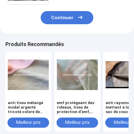
protection d'EMF
Continuer
Produits Recommandés
anti tissu mélangé
emf protégeant des
anti rayonnem
modal argenté
rideaux, tissu de
mettant à la te
tricoté coloré de
protection d'emf,
sac de coucha
rayonnement pour
anti tissu de
avec le côté po
l'habillement
moustiquaire de
Meilleur prix
Meilleur prix
Meilleur p
rayonnement d'EMR,
tissu de blindage