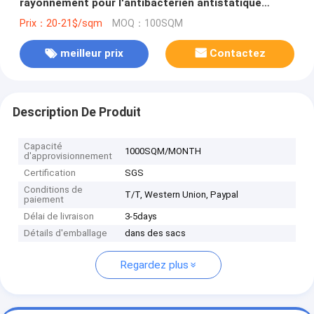
rayonnement pour l'antibactérien antistatique
BRITANNIQUE de T-shirt de protection d'EMF
Prix：20-21$/sqm
MOQ：100SQM
meilleur prix
Contactez
Description De Produit
Capacité
1000SQM/MONTH
d'approvisionnement
Certification
SGS
Conditions de
T/T, Western Union, Paypal
paiement
Délai de livraison
3-5days
Détails d'emballage
dans des sacs
Regardez plus