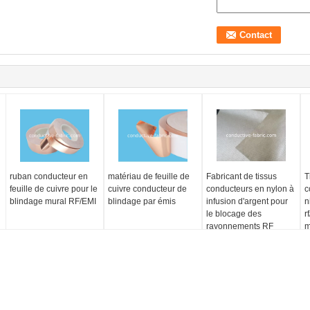
ruban conducteur en
matériau de feuille de
Fabricant de tissus
T
feuille de cuivre pour le
cuivre conducteur de
conducteurs en nylon à
c
blindage mural RF/EMI
blindage par émis
infusion d'argent pour
n
le blocage des
r
rayonnements RF
m
TISSU DE PROTECTION
TISSU D'ARMATURE DE RF
D'EMF
atténuation 100% fonctionnelle plaq