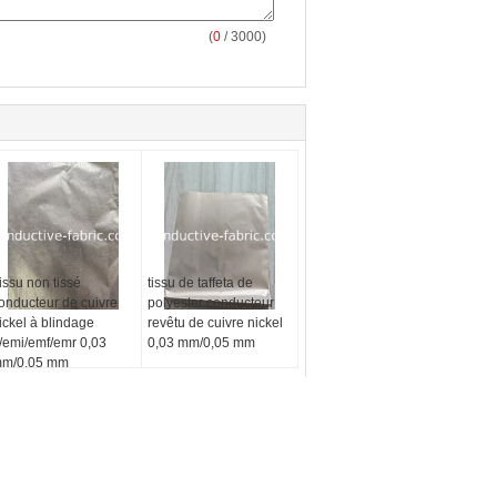
(
0
/ 3000)
issu non tissé
tissu de taffeta de
onducteur de cuivre
polyester conducteur
ickel à blindage
revêtu de cuivre nickel
f/emi/emf/emr 0,03
0,03 mm/0,05 mm
m/0,05 mm
DEMANDE DE SOUMISSION
Envoyez
uée