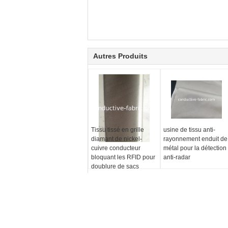
Autres Produits
Tissu tissé en grille
usine de tissu anti-
diamant de nickel-
rayonnement enduit de
cuivre conducteur
métal pour la détection
bloquant les RFID pour
anti-radar
doublure de sacs
TISSU CONDUCTEUR
emf de rideaux en emf protégeant le