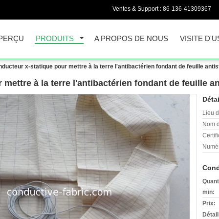
Ventes & Support :
86-136-41309367
PERÇU
PRODUITS
A PROPOS DE NOUS
VISITE D'U
nducteur x-statique pour mettre à la terre l'antibactérien fondant de feuille antis
mettre à la terre l'antibactérien fondant de feuille an
Détai
Lieu d
Nom d
Certifi
Numér
Cond
Quant
min:
Prix:
Détai