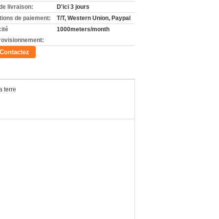
de livraison:
D'ici 3 jours
tions de paiement:
T/T, Western Union, Paypal
ité
1000meters/month
rovisionnement:
Contactez
a terre