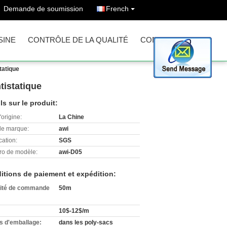
Demande de soumission
French
SINE
CONTRÔLE DE LA QUALITÉ
CONTACT
tatique
tistatique
ls sur le produit:
'origine:
La Chine
e marque:
awi
cation:
SGS
o de modèle:
awi-D05
itions de paiement et expédition:
ité de commande
50m
10$-12$/m
ls d'emballage:
dans les poly-sacs