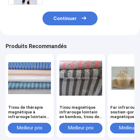
Continuer
Produits Recommandés
Tissu de thérapie
Tissu magnétique
Far infrarouge
magnétique à
infrarouge lointain
soutien-gorge
infrarouge lointain
en bambou, tissu de
magnétique de
Tissu de soins de
thérapie magnétique
de santé diffé
santé antibactérien
couleurs et tai
Meilleur prix
Meilleur prix
Meilleur p
choisir