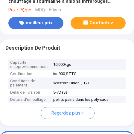
chauffage à tourmaline à anions infrarouges
lointains
Prix：7$/pc
MOQ：50pcs
meilleur prix
Contactez
Description De Produit
Capacité
10,000kgs
d'approvisionnement
Certification
iso900,STTC
Conditions de
Western Union, , T/T
paiement
Délai de livraison
3-7Days
Détails d'emballage
petits pains dans les poly-sacs
Regardez plus