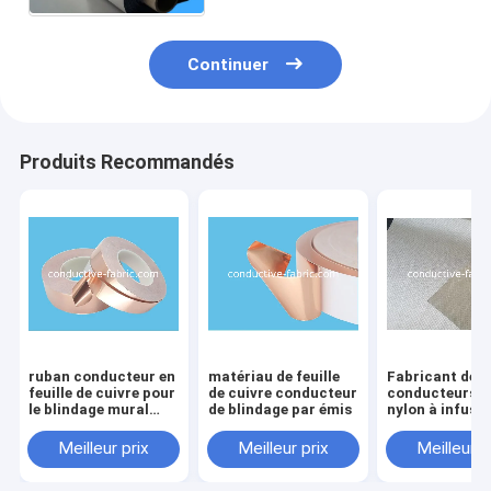
Continuer
Produits Recommandés
ruban conducteur en
matériau de feuille
Fabricant de t
feuille de cuivre pour
de cuivre conducteur
conducteurs e
le blindage mural
de blindage par émis
nylon à infusi
RF/EMI
d'argent pour l
blocage des
Meilleur prix
Meilleur prix
Meilleur p
rayonnements